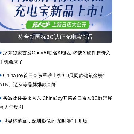
符合新国标3C认证充电宝新品
京东独家首发OpenAI联名AI键盘 稀缺AI硬件原价入
手机会来了
ChinaJoy首日京东重磅上线“CJ展同款键鼠金榜”
ATK、迈从等品牌爆款直降
买游戏装备来京东 ChinaJoy开幕首日京东3C数码展
台人气爆棚
世界杯落幕，深圳影像的“加时赛”正开场