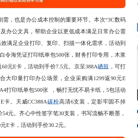
，也是办公成本控制的重要环节。本次“3C数码
材及办公文具，帮助企业以更低成本满足日常办公需
，高效满足企业打印、复印、扫描一体化需求，活动到
得力白令海凭证打印纸单包500张，财务打印专用，木浆
0元E卡，活动到手价7.5元。京呈388A
硒鼓
，可打
合大印量打印办公场景，企业采购满1299返90元E
A4打印纸单包500张 ，畅打无忧不易卡纸，5包活动
E卡。天威CC388A
碳粉
高清6支装，定影牢固不掉
手价54元。齐心中性签字笔30支装，书写流畅不断墨，
元E卡，活动到手价30.2元。