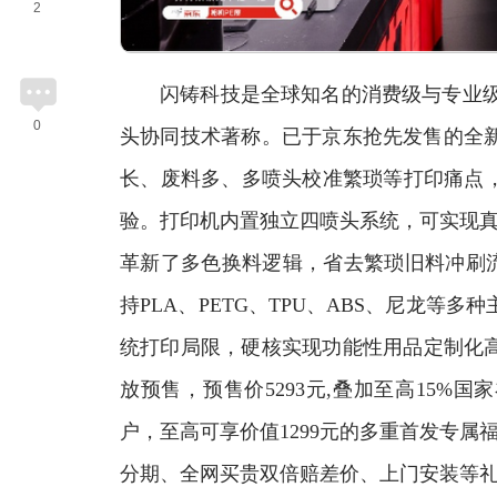
2
闪铸科技是全球知名的消费级与专业级3D打
0
头协同技术著称。已于京东抢先发售的全新产品C
长、废料多、多喷头校准繁琐等打印痛点
验。打印机内置独立四喷头系统，可实现真
革新了多色换料逻辑，省去繁琐旧料冲刷流程，
持PLA、PETG、TPU、ABS、尼龙
统打印局限，硬核实现功能性用品定制化高效
放预售，预售价5293元,叠加至高15%
户，至高可享价值1299元的多重首发专属
分期、全网买贵双倍赔差价、上门安装等