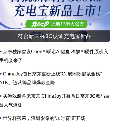
符合新国标3C认证充电宝新品
京东独家首发OpenAI联名AI键盘 稀缺AI硬件原价入
手机会来了
ChinaJoy首日京东重磅上线“CJ展同款键鼠金榜”
ATK、迈从等品牌爆款直降
买游戏装备来京东 ChinaJoy开幕首日京东3C数码展
台人气爆棚
世界杯落幕，深圳影像的“加时赛”正开场